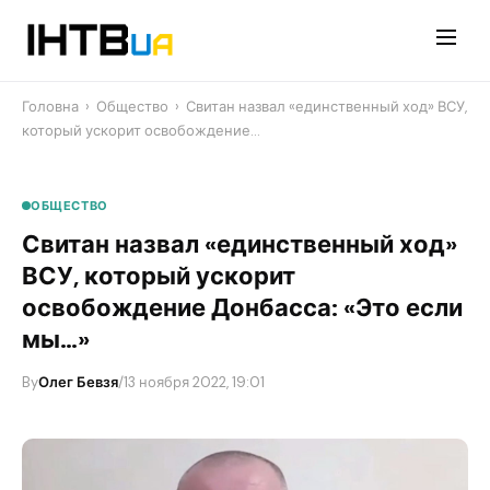
Перейти
до
контенту
Головна
›
Общество
›
Свитан назвал «единственный ход» ВСУ,
который ускорит освобождение…
ОБЩЕСТВО
Свитан назвал «единственный ход»
ВСУ, который ускорит
освобождение Донбасса: «Это если
мы…»
By
Олег Бевзя
/
13 ноября 2022, 19:01