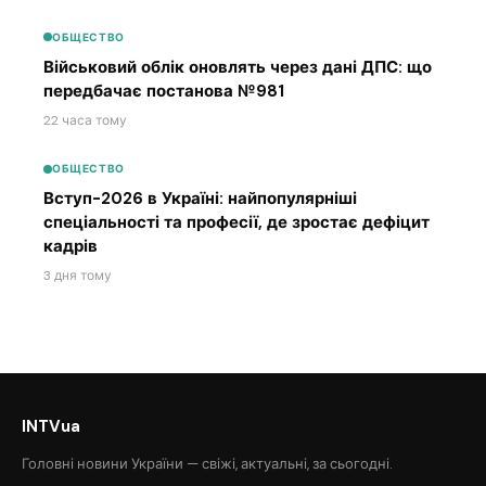
ОБЩЕСТВО
Військовий облік оновлять через дані ДПС: що
передбачає постанова №981
22 часа тому
ОБЩЕСТВО
Вступ-2026 в Україні: найпопулярніші
спеціальності та професії, де зростає дефіцит
кадрів
3 дня тому
INTVua
Головні новини України — свіжі, актуальні, за сьогодні.