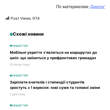
По материалам:
Диалог
Post Views:
974
Схожі новини
ОБЩЕСТВО
Мобільні укриття з’являться на маршрутах до
шкіл: що зміниться у прифронтових громадах
13 часов тому
ОБЩЕСТВО
Зарплати вчителів і стипендії студентів
зростуть з 1 вересня: нові суми та головні зміни
2 дня тому
ОБЩЕСТВО