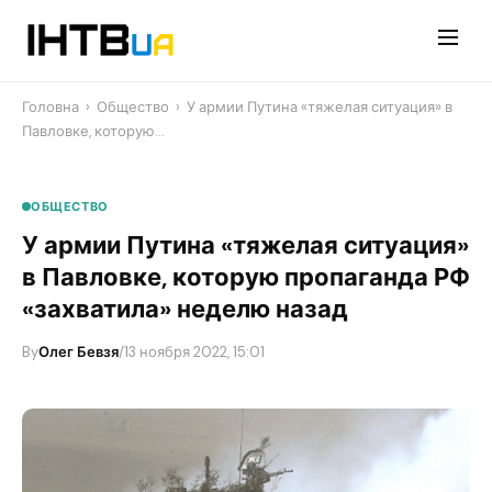
Перейти
до
контенту
Головна
›
Общество
›
У армии Путина «тяжелая ситуация» в
Павловке, которую…
ОБЩЕСТВО
У армии Путина «тяжелая ситуация»
в Павловке, которую пропаганда РФ
«захватила» неделю назад
By
Олег Бевзя
/
13 ноября 2022, 15:01