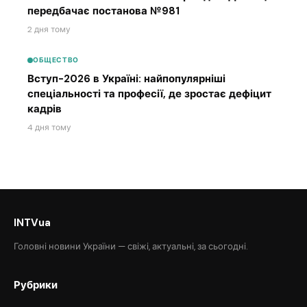
передбачає постанова №981
2 дня тому
ОБЩЕСТВО
Вступ-2026 в Україні: найпопулярніші
спеціальності та професії, де зростає дефіцит
кадрів
4 дня тому
INTVua
Головні новини України — свіжі, актуальні, за сьогодні.
Рубрики