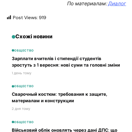
По материалам:
Диалог
Post Views:
919
Схожі новини
ОБЩЕСТВО
Зарплати вчителів і стипендії студентів
зростуть з 1 вересня: нові суми та головні зміни
1 день тому
ОБЩЕСТВО
Сварочный костюм: требования к защите,
материалам и конструкции
2 дня тому
ОБЩЕСТВО
Військовий облік оновлять через дані ДПС: що