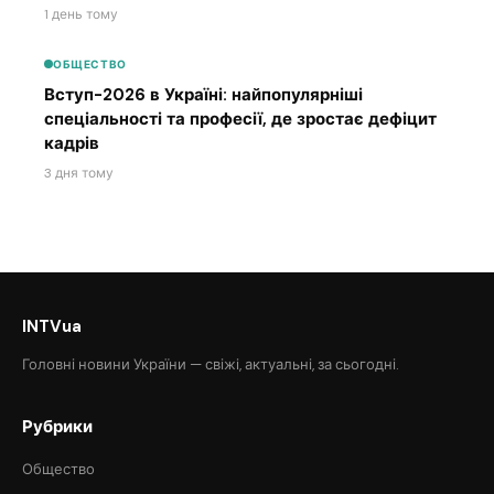
1 день тому
ОБЩЕСТВО
Вступ-2026 в Україні: найпопулярніші
спеціальності та професії, де зростає дефіцит
кадрів
3 дня тому
INTVua
Головні новини України — свіжі, актуальні, за сьогодні.
Рубрики
Общество