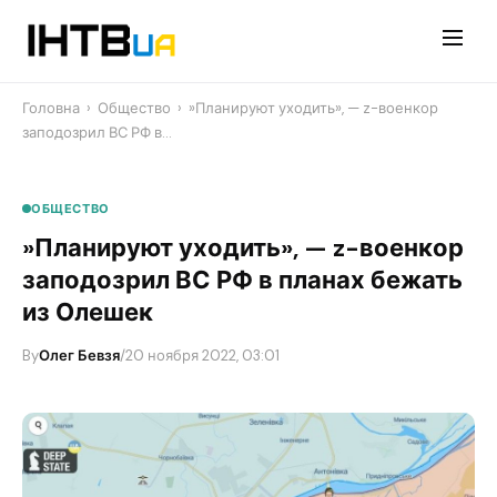
Перейти
до
контенту
Головна
›
Общество
›
​»Планируют уходить», — z-военкор
заподозрил ВС РФ в…
ОБЩЕСТВО
​»Планируют уходить», — z-военкор
заподозрил ВС РФ в планах бежать
из Олешек
By
Олег Бевзя
/
20 ноября 2022, 03:01