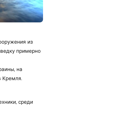
ооружения из
зведку примерно
раины, на
в Кремля.
хники, среди