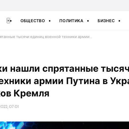
ОБЩЕСТВО
ПОЛИТИКА
БИЗНЕС
×
ятанные тысячи единиц военной техники армии…
ки нашли спрятанные тыся
ехники армии Путина в Укр
ков Кремля
022, 07:01