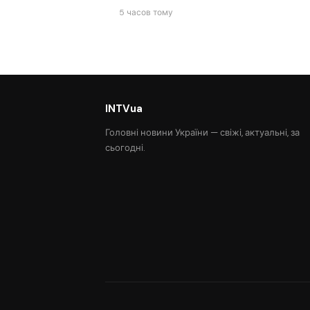
5 часов тому
INTVua
Головні новини України — свіжі, актуальні, за
сьогодні.