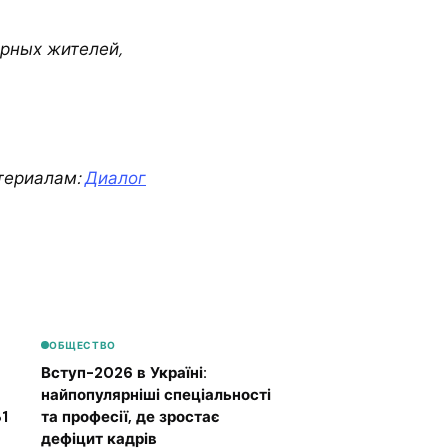
рных жителей,
териалам:
Диалог
ОБЩЕСТВО
Вступ-2026 в Україні:
найпопулярніші спеціальності
1
та професії, де зростає
дефіцит кадрів