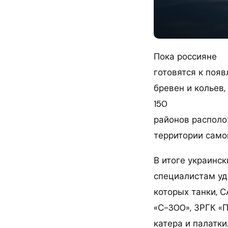
Пока россияне
готовятся к поя
бревен и кольев
150
районов располо
территории само
В итоге украинс
специалистам уд
которых танки, С
«С-300», ЗРГК «
катера и палатки