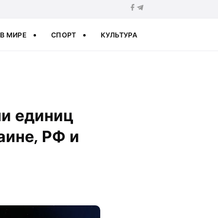
В МИРЕ
СПОРТ
КУЛЬТУРА
чи единиц
аине, РФ и