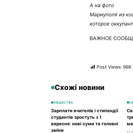
А на фото
Мариуполя из ко
которое оккупан
ВАЖНОЕ СООБЩЕ
Post Views:
988
Схожі новини
ОБЩЕСТВО
О
Зарплати вчителів і стипендії
Св
студентів зростуть з 1
тр
вересня: нові суми та головні
ма
зміни
21 