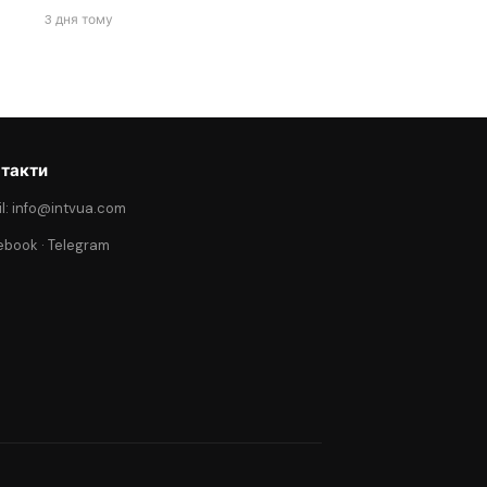
3 дня тому
такти
l: info@intvua.com
ebook
·
Telegram