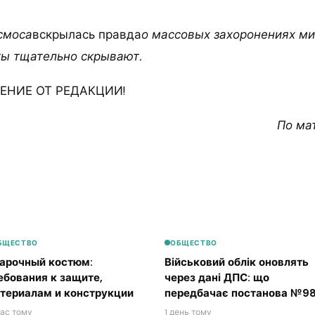
смоса
вскрылась правда
о массовых захоронениях ми
ты тщательно скрывают.
НИЕ ОТ РЕДАКЦИИ!
По ма
БЩЕСТВО
ОБЩЕСТВО
арочный костюм:
Військовий облік оновлять
ебования к защите,
через дані ДПС: що
териалам и конструкции
передбачає постанова №98
час тому
1 день тому