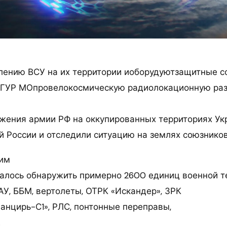
влению ВСУ на их территории иоборудуютзащитные с
, ГУР МОпровелокосмическую радиолокационную ра
жения армии РФ на оккупированных территориях Ук
й России и отследили ситуацию на землях союзнико
ким
алось обнаружить примерно 2600 единиц военной те
АУ, ББМ, вертолеты, ОТРК «Искандер», ЗРК
Панцирь-С1», РЛС, понтонные переправы,
.