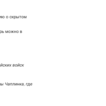
ию о скрытом
рь можно в
йских войск
зы Чаплинка, где