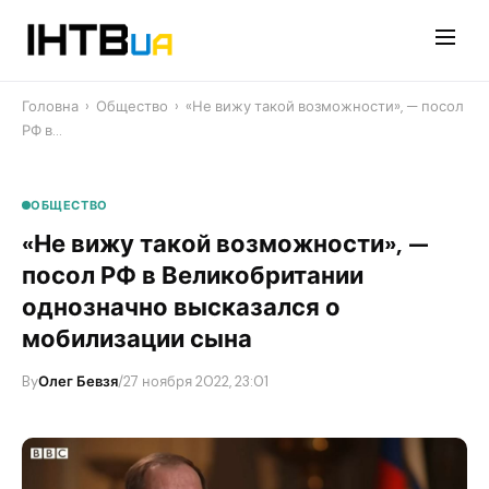
Перейти
до
контенту
Головна
›
Общество
›
«Не вижу такой возможности», — посол
РФ в…
ОБЩЕСТВО
«Не вижу такой возможности», —
посол РФ в Великобритании
однозначно высказался о
мобилизации сына
By
Олег Бевзя
/
27 ноября 2022, 23:01