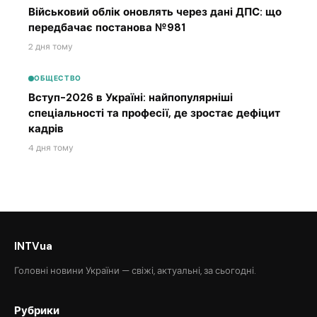
Військовий облік оновлять через дані ДПС: що
передбачає постанова №981
2 дня тому
ОБЩЕСТВО
Вступ-2026 в Україні: найпопулярніші
спеціальності та професії, де зростає дефіцит
кадрів
4 дня тому
INTVua
Головні новини України — свіжі, актуальні, за сьогодні.
Рубрики