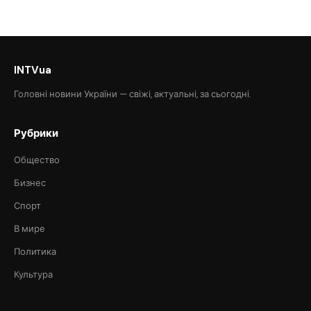
INTVua
Головні новини України — свіжі, актуальні, за сьогодні.
Рубрики
Общество
Бизнес
Спорт
В мире
Политика
Культура