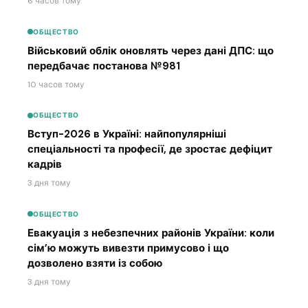
6 часов тому
ОБЩЕСТВО
Військовий облік оновлять через дані ДПС: що
передбачає постанова №981
10 часов тому
ОБЩЕСТВО
Вступ-2026 в Україні: найпопулярніші
спеціальності та професії, де зростає дефіцит
кадрів
3 дня тому
ОБЩЕСТВО
Евакуація з небезпечних районів України: коли
сім’ю можуть вивезти примусово і що
дозволено взяти із собою
3 дня тому