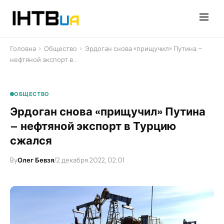
Перейти
до
контенту
Головна
›
Общество
›
Эрдоган снова «прищучил» Путина –
нефтяной экспорт в…
ОБЩЕСТВО
Эрдоган снова «прищучил» Путина
– нефтяной экспорт в Турцию
сжался
By
Олег Бевзя
/
2 декабря 2022, 02:01