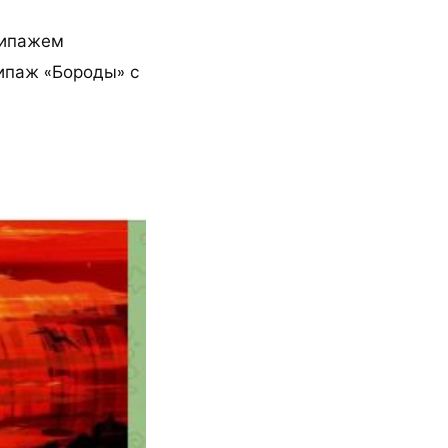
кипажем
ипаж «Бороды» с