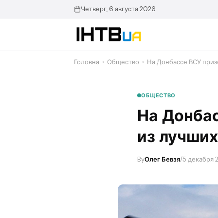
Перейти
Четверг, 6 августа 2026
до
контенту
Головна
›
Общество
›
На Донбассе ВСУ приз
ОБЩЕСТВО
На Донба
из лучши
By
Олег Бевзя
/
5 декабря 2