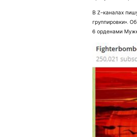
В Z-каналах пиш
группировки». О
6 орденами Муже