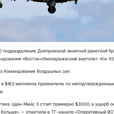
00 подразделение Днепровской зенитной ракетной б
ндования «Восток»сбиловражеский вертолет «Ка-52
о Командование Воздушных сил.
 в $16.2 миллиона приземлили, по неподтвержденны
и.
тика: один Mavic 3 стоит примерно $3000, а ущерб 
з больше», — отметили в ТГ-канале «Оперативный ВС