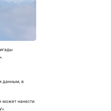
ригады
».
м данным, в
он может нанести
У».