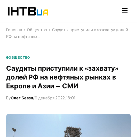
Перейти
до
контенту
Головна
›
Общество
›
​Саудиты приступили к «захвату» долей
РФ на нефтяных…
ОБЩЕСТВО
​Саудиты приступили к «захвату»
долей РФ на нефтяных рынках в
Европе и Азии – СМИ
By
Олег Бевзя
/
6 декабря 2022, 18:01