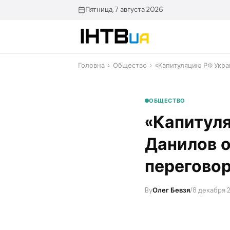
Перейти
Пятница, 7 августа 2026
до
контенту
Головна
›
Общество
›
«Капитуляцию РФ Укра
ОБЩЕСТВО
«Капитуля
Данилов о
перегово
By
Олег Бевзя
/
8 декабря 2