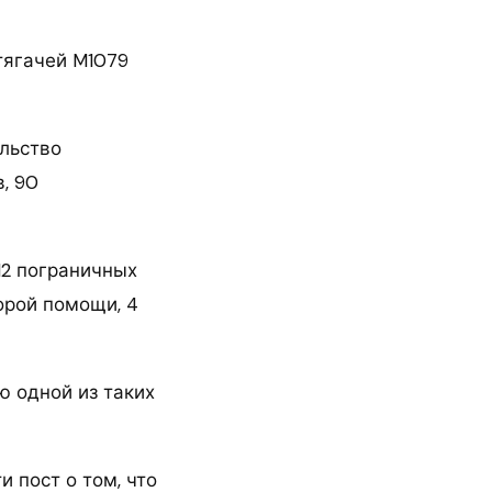
тягачей M1079
ельство
, 90
12 пограничных
орой помощи, 4
ю одной из таких
 пост о том, что