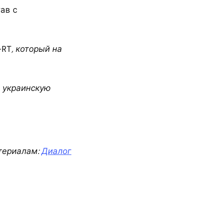
ав с
-RT
, который на
 украинскую
териалам:
Диалог