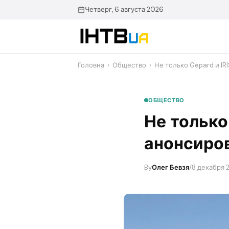
Перейти
Четверг, 6 августа 2026
до
контенту
Головна
›
Общество
›
​Не только Gepard и I
ОБЩЕСТВО
​Не только
анонсиро
By
Олег Бевзя
/
8 декабря 2