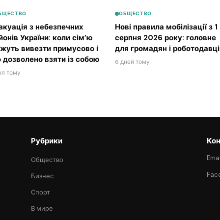
БЩЕСТВО
ОБЩЕСТВО
акуація з небезпечних
Нові правила мобілізації з 1
йонів України: коли сім’ю
серпня 2026 року: головне
жуть вивезти примусово і
для громадян і роботодавці
 дозволено взяти із собою
6 дней тому
ня тому
Рубрики
Кон
Emai
Общество
Fac
Бизнес
Спорт
В мире