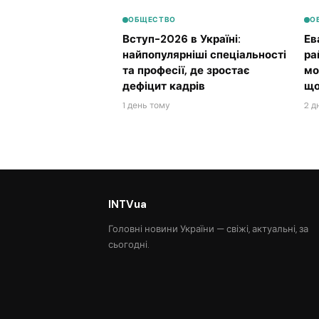
ОБЩЕСТВО
О
Вступ-2026 в Україні:
Ев
найпопулярніші спеціальності
ра
та професії, де зростає
мо
дефіцит кадрів
що
1 день тому
2 д
INTVua
Головні новини України — свіжі, актуальні, за
сьогодні.