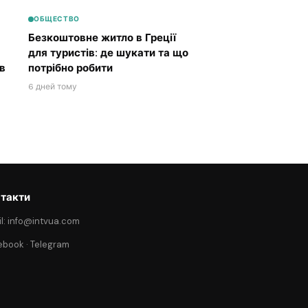
ОБЩЕСТВО
Безкоштовне житло в Греції
для туристів: де шукати та що
в
потрібно робити
6 дней тому
такти
l: info@intvua.com
ebook
·
Telegram