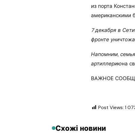
из порта Конста
американскими б
7 декабря в Сет
фронте уничтожа
Напомним, семья
артиллерию
на с
ВАЖНОЕ СООБЩЕ
Post Views:
1 07
Схожі новини