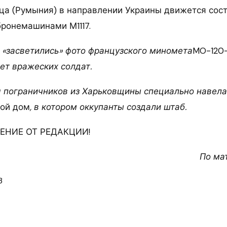
нца (Румыния) в направлении Украины движется сост
ронемашинами М1117.
и «засветились» фото французского миномета
MO-120
ет вражеских солдат.
 пограничников из Харьковщины специально навела
вой дом
, в котором оккупанты создали штаб.
НИЕ ОТ РЕДАКЦИИ!
По ма
3