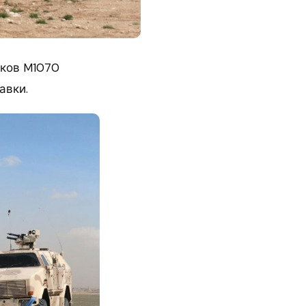
нков M1070
авки.