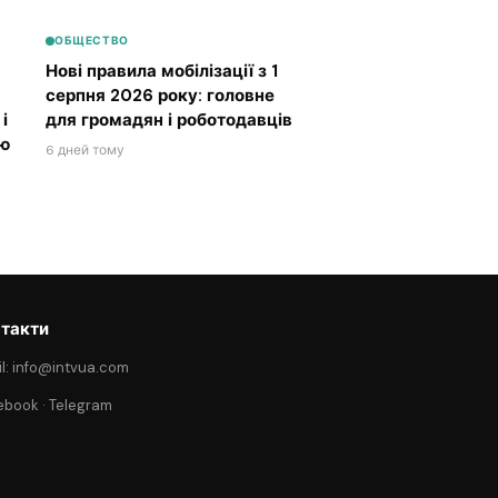
ОБЩЕСТВО
Нові правила мобілізації з 1
серпня 2026 року: головне
і
для громадян і роботодавців
ою
6 дней тому
такти
l: info@intvua.com
ebook
·
Telegram