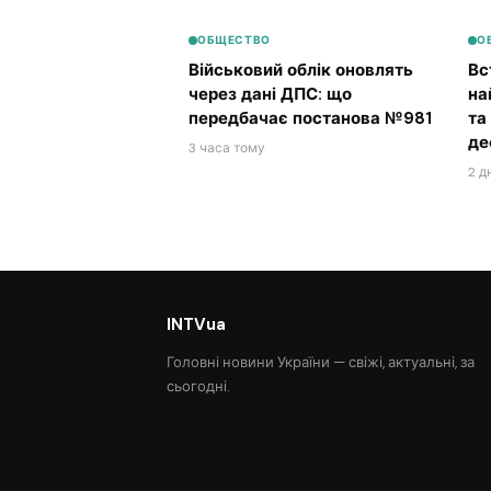
ОБЩЕСТВО
О
Військовий облік оновлять
Вс
через дані ДПС: що
на
передбачає постанова №981
та
де
3 часа тому
2 д
INTVua
Головні новини України — свіжі, актуальні, за
сьогодні.