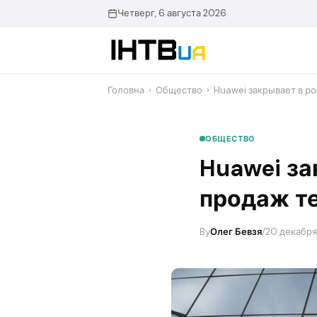
Перейти
Четверг, 6 августа 2026
до
контенту
Головна
›
Общество
›
Huawei закрывает в р
ОБЩЕСТВО
Huawei за
продаж т
By
Олег Бевзя
/
20 декабря