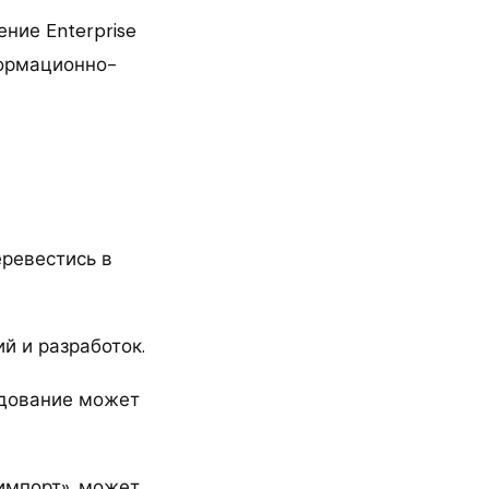
ние Enterprise
формационно-
еревестись в
й и разработок.
удование может
импорт», может