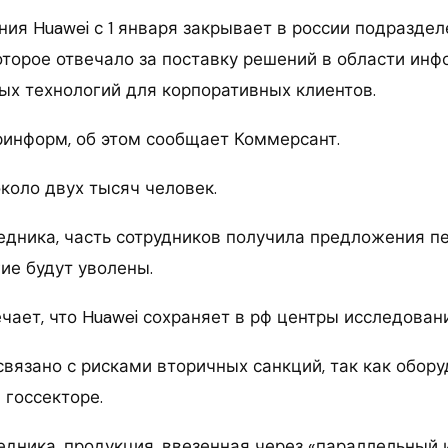
ия Huawei с 1 января закрывает в россии подразделе
которое отвечало за поставку решений в области ин
х технологий для корпоративных клиентов.
ринформ, об этом сообщает Коммерсант.
коло двух тысяч человек.
едника, часть сотрудников получила предложения п
ие будут уволены.
чает, что Huawei сохраняет в рф центры исследовани
связано с рисками вторичных санкций, так как обор
 госсекторе.
едника, продукция, ввезенная через «параллельный 