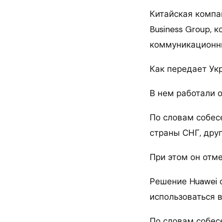
Китайская компан
Business Group, 
коммуникационны
Как передает Ук
В нем работали о
По словам собес
страны СНГ, друг
При этом он отме
Решение Huawei 
использоваться в
По словам собес