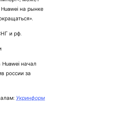
 Huawei на рынке
окращаться».
СНГ и рф.
и
 Huawei начал
в россии за
иалам:
Укринформ