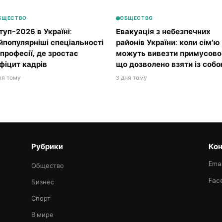
БЩЕСТВО
ОБЩЕСТВО
туп-2026 в Україні:
Евакуація з небезпечних
йпопулярніші спеціальності
районів України: коли сім’ю
 професії, де зростає
можуть вивезти примусово 
фіцит кадрів
що дозволено взяти із соб
ня тому
3 дня тому
Рубрики
Кон
Emai
Общество
Fac
Бизнес
Спорт
В мире