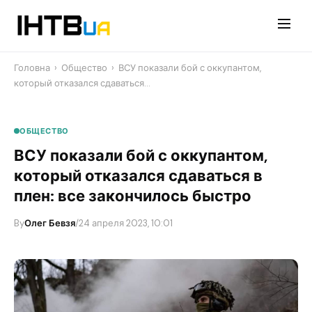
Перейти
до
контенту
Головна
›
Общество
›
ВСУ показали бой с оккупантом,
который отказался сдаваться…
ОБЩЕСТВО
ВСУ показали бой с оккупантом,
который отказался сдаваться в
плен: все закончилось быстро
By
Олег Бевзя
/
24 апреля 2023, 10:01