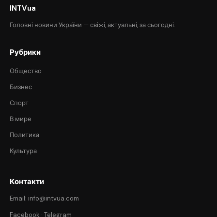
INTVua
Головні новини України — свіжі, актуальні, за сьогодні.
Рубрики
Общество
Бизнес
Спорт
В мире
Политика
Культура
Контакти
Email: info@intvua.com
Facebook
·
Telegram