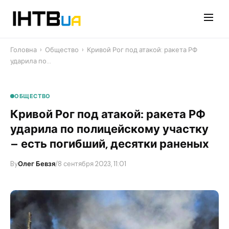
Перейти
до
контенту
Головна
›
Общество
›
​Кривой Рог под атакой: ракета РФ
ударила по…
ОБЩЕСТВО
​Кривой Рог под атакой: ракета РФ
ударила по полицейскому участку
– есть погибший, десятки раненых
By
Олег Бевзя
/
8 сентября 2023, 11:01