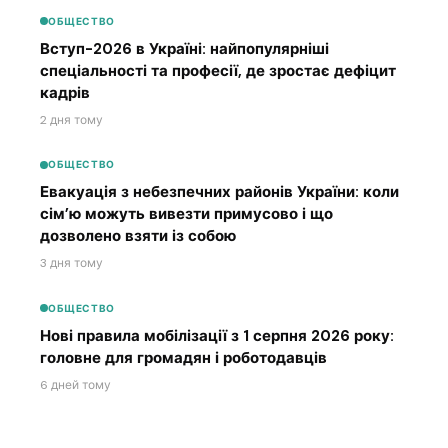
ОБЩЕСТВО
Вступ-2026 в Україні: найпопулярніші
спеціальності та професії, де зростає дефіцит
кадрів
2 дня тому
ОБЩЕСТВО
Евакуація з небезпечних районів України: коли
сім’ю можуть вивезти примусово і що
дозволено взяти із собою
3 дня тому
ОБЩЕСТВО
Нові правила мобілізації з 1 серпня 2026 року:
головне для громадян і роботодавців
6 дней тому