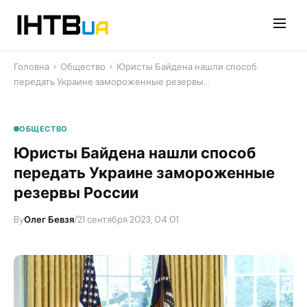
Перейти
до
контенту
Головна
›
Общество
›
Юристы Байдена нашли способ
передать Украине замороженные резервы…
ОБЩЕСТВО
Юристы Байдена нашли способ
передать Украине замороженные
резервы России
By
Олег Бевзя
/
21 сентября 2023, 04:01