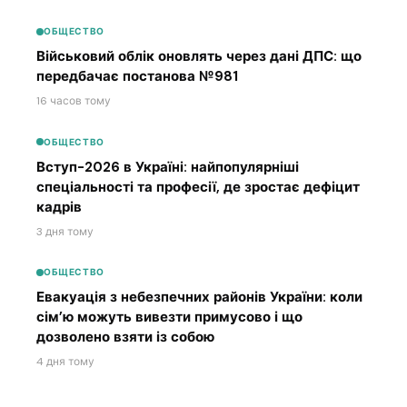
ОБЩЕСТВО
Військовий облік оновлять через дані ДПС: що
передбачає постанова №981
16 часов тому
ОБЩЕСТВО
Вступ-2026 в Україні: найпопулярніші
спеціальності та професії, де зростає дефіцит
кадрів
3 дня тому
ОБЩЕСТВО
Евакуація з небезпечних районів України: коли
сім’ю можуть вивезти примусово і що
дозволено взяти із собою
4 дня тому