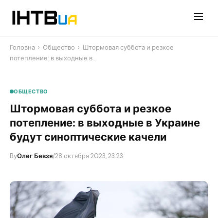
Перейти
до
контенту
Головна
›
Общество
›
​Штормовая суббота и резкое
потепление: в выходные в…
ОБЩЕСТВО
​Штормовая суббота и резкое
потепление: в выходные в Украине
будут синоптические качели
By
Олег Бевзя
/
28 октября 2023, 23:23