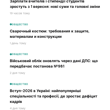
Зарплати вчителів і стипендії студентів
зростуть з 1 вересня: нові суми та головні зміни
19 часов тому
ОБЩЕСТВО
Сварочный костюм: требования к защите,
материалам и конструкции
1 день тому
ОБЩЕСТВО
Військовий облік оновлять через дані ДПС: що
передбачає постанова №981
2 дня тому
ОБЩЕСТВО
Вступ-2026 в Україні: найпопулярніші
спеціальності та професії, де зростає дефіцит
кадрів
4 дня тому