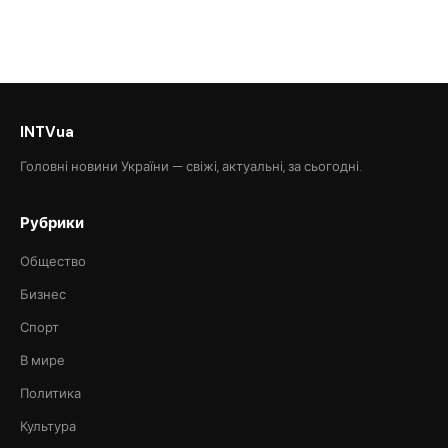
INTVua
Головні новини України — свіжі, актуальні, за сьогодні.
Рубрики
Общество
Бизнес
Спорт
В мире
Политика
Культура