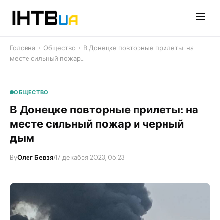
Перейти
до
контенту
Головна
›
Общество
›
​В Донецке повторные прилеты: на
месте сильный пожар…
ОБЩЕСТВО
​В Донецке повторные прилеты: на
месте сильный пожар и черный
дым
By
Олег Бевзя
/
17 декабря 2023, 05:23