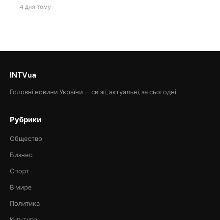
4 дня тому
INTVua
Головні новини України — свіжі, актуальні, за сьогодні.
Рубрики
Общество
Бизнес
Спорт
В мире
Политика
Культура