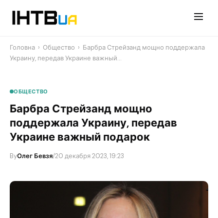
Перейти
до
контенту
Головна
›
Общество
›
Барбра Стрейзанд мощно поддержала
Украину, передав Украине важный…
ОБЩЕСТВО
Барбра Стрейзанд мощно
поддержала Украину, передав
Украине важный подарок
By
Олег Бевзя
/
20 декабря 2023, 19:23