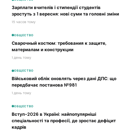
Зарплати вчителів і стипендії студентів
зростуть з 1 вересня: нові суми та головні зміни
15 часов тому
ОБЩЕСТВО
Сварочный костюм: требования к защите,
материалам и конструкции
1 день тому
ОБЩЕСТВО
Військовий облік оновлять через дані ДПС: що
передбачає постанова №981
1 день тому
ОБЩЕСТВО
Вступ-2026 в Україні: найпопулярніші
спеціальності та професії, де зростає дефіцит
кадрів