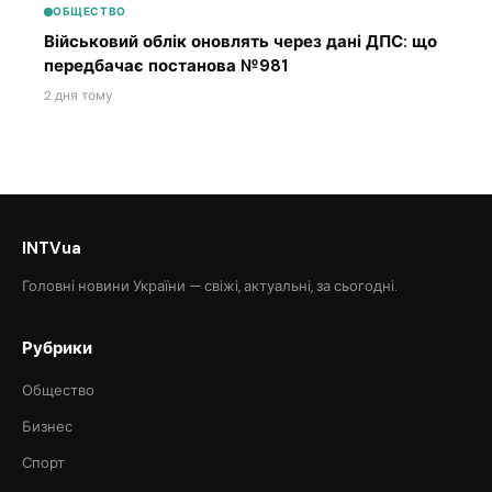
ОБЩЕСТВО
Військовий облік оновлять через дані ДПС: що
передбачає постанова №981
2 дня тому
INTVua
Головні новини України — свіжі, актуальні, за сьогодні.
Рубрики
Общество
Бизнес
Спорт