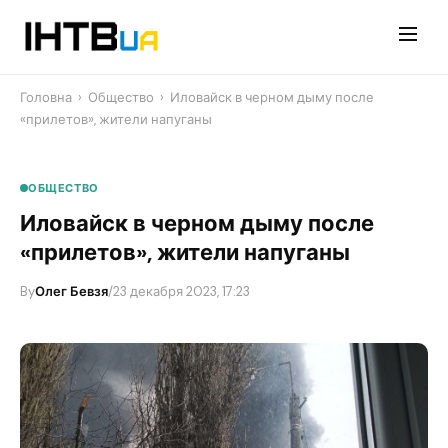
Перейти
до
контенту
Головна
›
Общество
›
​Иловайск в черном дыму после
«прилетов», жители напуганы
ОБЩЕСТВО
​Иловайск в черном дыму после
«прилетов», жители напуганы
By
Олег Бевзя
/
23 декабря 2023, 17:23