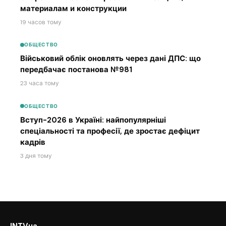
материалам и конструкции
19 часов тому
ОБЩЕСТВО
Військовий облік оновлять через дані ДПС: що
передбачає постанова №981
23 часа тому
ОБЩЕСТВО
Вступ-2026 в Україні: найпопулярніші
спеціальності та професії, де зростає дефіцит
кадрів
3 дня тому
INTVua