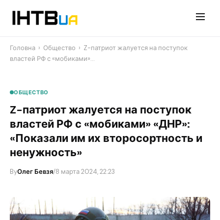
Перейти
до
контенту
Головна
›
Общество
›
Z-патриот жалуется на поступок
властей РФ с «мобиками»…
ОБЩЕСТВО
Z-патриот жалуется на поступок
властей РФ с «мобиками» «ДНР»:
«Показали им их второсортность и
ненужность»
By
Олег Бевзя
/
8 марта 2024, 22:23