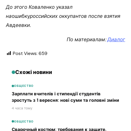
До этого Коваленко указал
на
ошибку
российских оккупантов после взятия
Авдеевки.
По материалам:
Диалог
Post Views:
659
Схожі новини
ОБЩЕСТВО
Зарплати вчителів і стипендії студентів
зростуть з 1 вересня: нові суми та головні зміни
4 часа тому
ОБЩЕСТВО
Сварочный костюм: требования к защите,