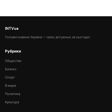
INTVua
Головні новини України — свіжі, актуальні, за сьогодні.
Рубрики
Общество
Бизнес
Спорт
В мире
Политика
Культура