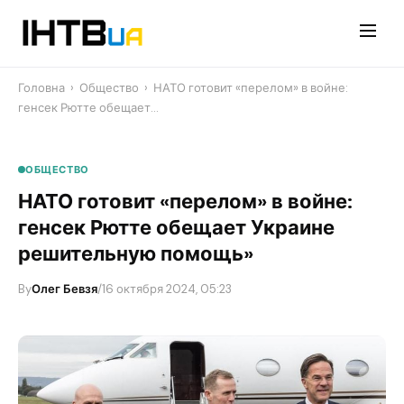
Перейти
до
контенту
Головна
›
Общество
›
​НАТО готовит «перелом» в войне:
генсек Рютте обещает…
ОБЩЕСТВО
​НАТО готовит «перелом» в войне:
генсек Рютте обещает Украине
решительную помощь»
By
Олег Бевзя
/
16 октября 2024, 05:23