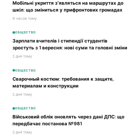
Мобільні укриття з’являться на маршрутах до
шкіл: що зміниться у прифронтових громадах
8 часов тому
ОБЩЕСТВО
Зарплати вчителів і стипендії студентів
зростуть з 1 вересня: нові суми та головні зміни
2 дня тому
ОБЩЕСТВО
Сварочный костюм: требования к защите,
материалам и конструкции
2 дня тому
ОБЩЕСТВО
Військовий облік оновлять через дані ДПС: що
передбачає постанова №981
2 дня тому