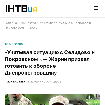
Перейти
до
контенту
Головна
›
Общество
›
«Учитывая ситуацию с Селидово и
Покровском», — Жорин…
ОБЩЕСТВО
«Учитывая ситуацию с Селидово и
Покровском», — Жорин призвал
готовить к обороне
Днепропетровщину
By
Олег Бевзя
/
26 октября 2024, 06:23