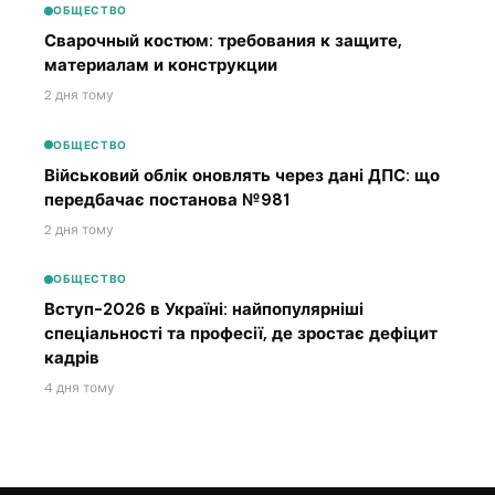
ОБЩЕСТВО
Сварочный костюм: требования к защите,
материалам и конструкции
2 дня тому
ОБЩЕСТВО
Військовий облік оновлять через дані ДПС: що
передбачає постанова №981
2 дня тому
ОБЩЕСТВО
Вступ-2026 в Україні: найпопулярніші
спеціальності та професії, де зростає дефіцит
кадрів
4 дня тому