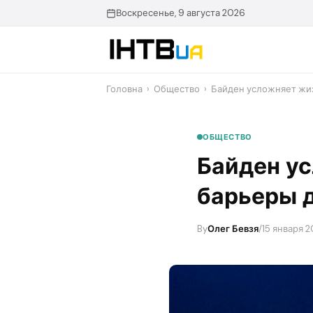
Перейти
Воскресенье, 9 августа 2026
до
контенту
Головна
›
Общество
›
​Байден усложняет жи
ОБЩЕСТВО
​Байден у
барьеры д
By
Олег Бевзя
/
15 января 2