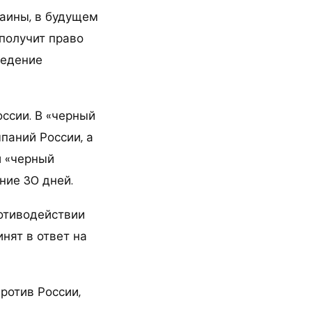
раины, в будущем
 получит право
ведение
ссии. В «черный
паний России, а
й «черный
ние 30 дней.
отиводействии
нят в ответ на
ротив России,