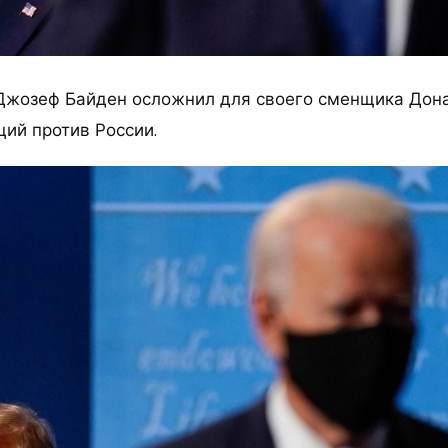
Джозеф Байден осложнил для своего сменщика Дон
ций против России.