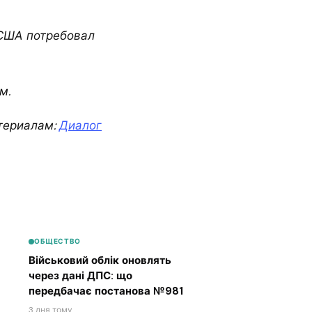
 США потребовал
м.
териалам:
Диалог
ОБЩЕСТВО
Військовий облік оновлять
через дані ДПС: що
передбачає постанова №981
3 дня тому