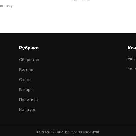
ня тому
Рубрики
Кон
Emai
Общество
Fac
Бизнес
Спорт
В мире
Политика
Культура
© 2026 INTVua. Всі права захищені.