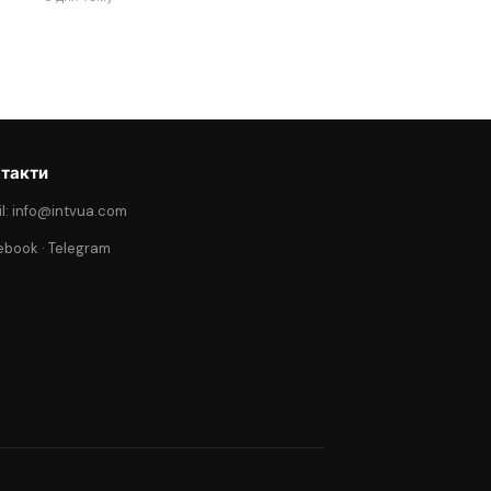
такти
l: info@intvua.com
ebook
·
Telegram