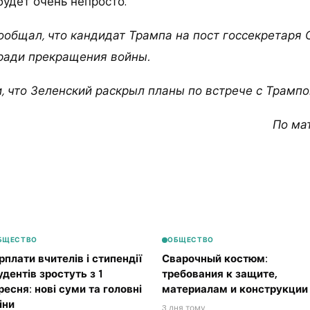
будет очень непросто.
сообщал, что кандидат Трампа на пост госсекретаря
 ради прекращения войны.
, что Зеленский раскрыл планы по встрече с Трампо
По ма
БЩЕСТВО
ОБЩЕСТВО
рплати вчителів і стипендії
Сварочный костюм:
удентів зростуть з 1
требования к защите,
ресня: нові суми та головні
материалам и конструкции
іни
3 дня тому