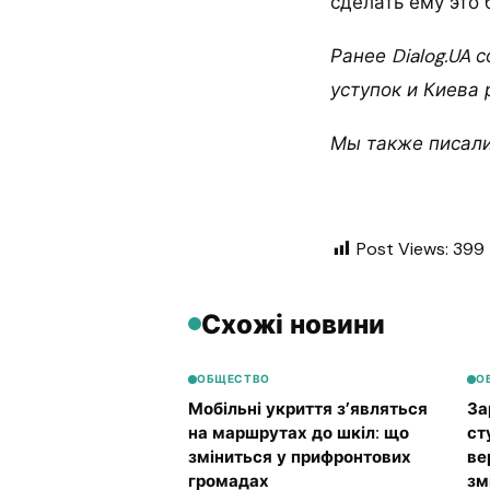
сделать ему это 
Ранее Dialog.UA 
уступок и Киева
Мы также писали
Post Views:
399
Схожі новини
ОБЩЕСТВО
О
Мобільні укриття з’являться
За
на маршрутах до шкіл: що
ст
зміниться у прифронтових
ве
громадах
зм