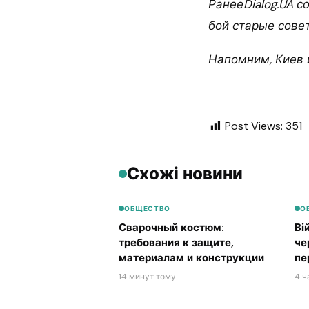
РанееDialog.UA с
бой старые сове
Напомним, Киев 
Post Views:
351
Схожі новини
ОБЩЕСТВО
О
Сварочный костюм:
Ві
требования к защите,
че
материалам и конструкции
пе
14 минут тому
4 ч