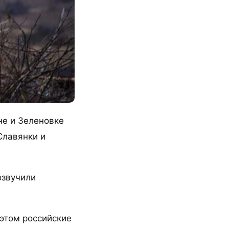
не и Зеленовке
Славянки и
озвучили
 этом российские