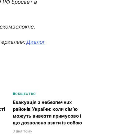
О РФ бросает в
скомволокне.
териалам:
Диалог
ОБЩЕСТВО
Евакуація з небезпечних
ті
районів України: коли сім’ю
можуть вивезти примусово і
що дозволено взяти із собою
3 дня тому