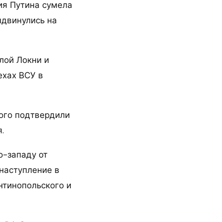
ия Путина сумела
ыдвинулись на
лой Локни и
ехах ВСУ в
ого подтвердили
.
о-западу от
наступление в
нтинопольского и