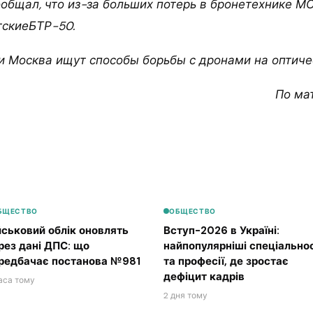
ообщал, что из-за больших потерь в бронетехнике М
тскиеБТР-50.
и Москва ищут способы борьбы с дронами на оптиче
По ма
БЩЕСТВО
ОБЩЕСТВО
йськовий облік оновлять
Вступ-2026 в Україні:
рез дані ДПС: що
найпопулярніші спеціальнос
редбачає постанова №981
та професії, де зростає
дефіцит кадрів
аса тому
2 дня тому