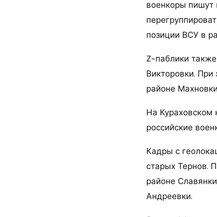
военкоры пишут 
перегруппироват
позиции ВСУ в р
Z-паблики также
Викторовки. При 
районе Махновки
На Кураховском 
российские военк
Кадры с геолока
старых Тернов. 
районе Славянки
Андреевки.