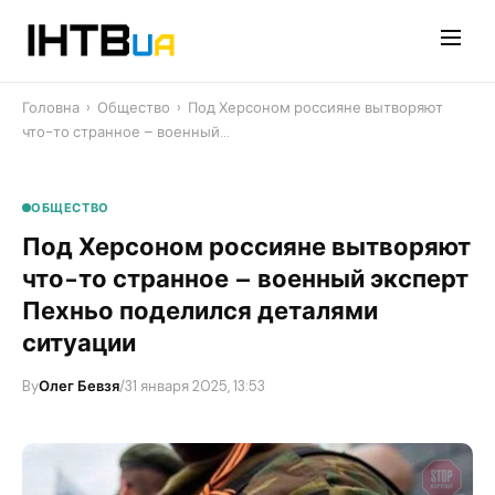
Перейти
до
контенту
Головна
›
Общество
›
Под Херсоном россияне вытворяют
что-то странное – военный…
ОБЩЕСТВО
Под Херсоном россияне вытворяют
что-то странное – военный эксперт
Пехньо поделился деталями
ситуации
By
Олег Бевзя
/
31 января 2025, 13:53