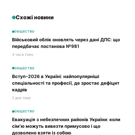
Схожі новини
ОБЩЕСТВО
Військовий облік оновлять через дані ДПС: що
передбачає постанова №981
4 часа тому
ОБЩЕСТВО
Вступ-2026 в Україні: найпопулярніші
спеціальності та професії, де зростає дефіцит
кадрів
2 дня тому
ОБЩЕСТВО
Евакуація з небезпечних районів України: коли
сім’ю можуть вивезти примусово і що
дозволено взяти із собою