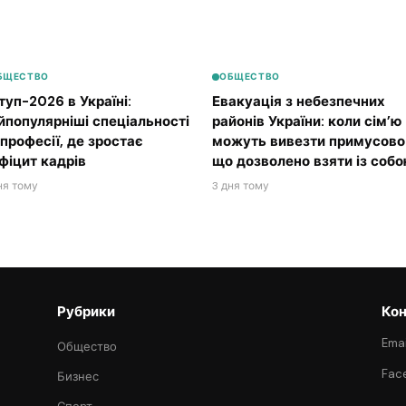
БЩЕСТВО
ОБЩЕСТВО
туп-2026 в Україні:
Евакуація з небезпечних
йпопулярніші спеціальності
районів України: коли сім’ю
 професії, де зростає
можуть вивезти примусово 
фіцит кадрів
що дозволено взяти із соб
ня тому
3 дня тому
Рубрики
Кон
Emai
Общество
Fac
Бизнес