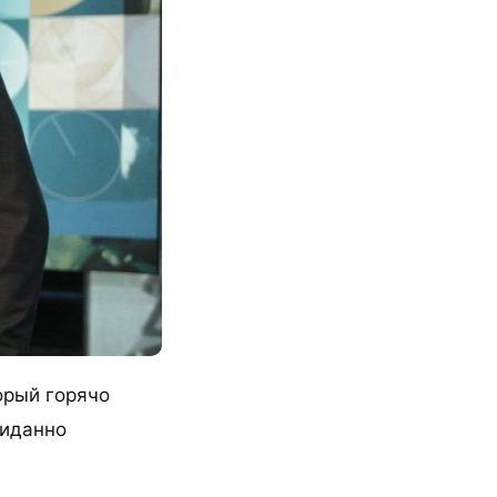
орый горячо
жиданно