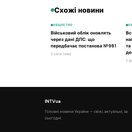
Схожі новини
ОБЩЕСТВО
О
Військовий облік оновлять
Вс
через дані ДПС: що
на
передбачає постанова №981
та
де
2 часа тому
2 д
INTVua
Головні новини України — свіжі, актуальні, за
сьогодні.