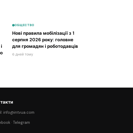
ОБЩЕСТВО
Нові правила мобілізації з 1
серпня 2026 року: головне
і
для громадян і роботодавців
ою
6 дней тому
такти
l: info@intvua.com
ebook
·
Telegram