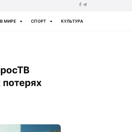
В МИРЕ
СПОРТ
КУЛЬТУРА
а росТВ
 потерях