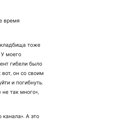
ое время
и кладбища тоже
 У моего
ент гибели было
 вот, он со своим
уйти и погибнуть.
 не так много»,
 канала». А это