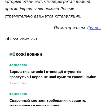
которые отмечают, что перегретая войной
против Украины экономика России
стремительно движется кстагфляции.
По материалам:
Диалог
Post Views:
371
Схожі новини
ОБЩЕСТВО
Зарплати вчителів і стипендії студентів
зростуть з 1 вересня: нові суми та головні зміни
2 часа тому
ОБЩЕСТВО
Сварочный костюм: требования к защите,
материалам и конструкции