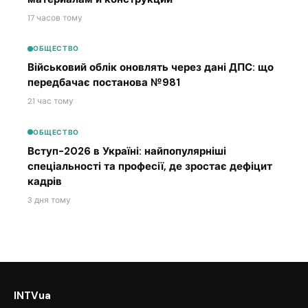
17 часов тому
ОБЩЕСТВО
Військовий облік оновлять через дані ДПС: що
передбачає постанова №981
21 час тому
ОБЩЕСТВО
Вступ-2026 в Україні: найпопулярніші
спеціальності та професії, де зростає дефіцит
кадрів
3 дня тому
INTVua