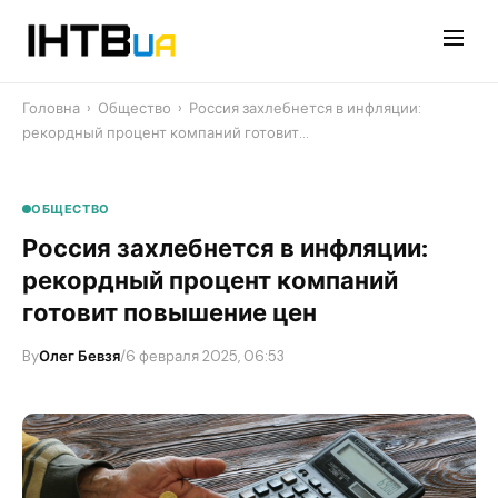
Перейти
до
контенту
Головна
›
Общество
›
Россия захлебнется в инфляции:
рекордный процент компаний готовит…
ОБЩЕСТВО
Россия захлебнется в инфляции:
рекордный процент компаний
готовит повышение цен
By
Олег Бевзя
/
6 февраля 2025, 06:53