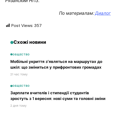
Рязанский НПЗ.
По материалам:
Диалог
Post Views:
357
Схожі новини
ОБЩЕСТВО
Мобільні укриття з’являться на маршрутах до
шкіл: що зміниться у прифронтових громадах
21 час тому
ОБЩЕСТВО
Зарплати вчителів і стипендії студентів
зростуть з 1 вересня: нові суми та головні зміни
2 дня тому