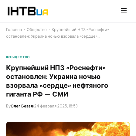
Перейти
до
контенту
Головна
›
Общество
›
Крупнейший НПЗ «Роснефти»
остановлен: Украина ночью взорвала «сердце»…
ОБЩЕСТВО
Крупнейший НПЗ «Роснефти»
остановлен: Украина ночью
взорвала «сердце» нефтяного
гиганта РФ — СМИ
By
Олег Бевзя
/
24 февраля 2025, 18:53