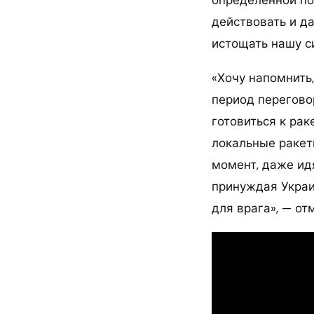
действовать и да
истощать нашу си
«Хочу напомнить,
период перегово
готовиться к ра
локальные ракетн
момент, даже идя
принуждая Украин
для врага», — о