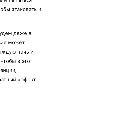
тобы атаковать и
будем даже в
сия может
каждую ночь и
чтобы в этот
зиции,
братный эффект