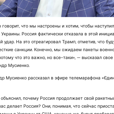
 говорит, что мы настроены и хотим, чтобы наступил
 Украины. Россия фактически отказала в этой иници
удар. На это отреагировал Трамп, отметив, что буд
есткие санкции. Конечно, мы ожидаем пакеты военн
потому что это важно, но все-таки», — высказал сво
ндр Мусиенко.
др Мусиенко рассказал в эфире телемарафона «Єдин
 объяснил, почему Россия продолжает свой ракетны
час делает Россия? Они, понимая, что сейчас приост
мощи в Украину от США, конечно же, будут пробоват