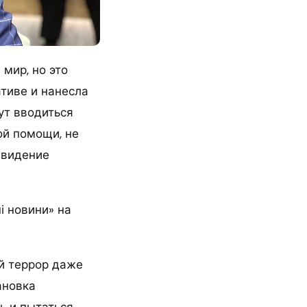
 мир, но это
ативе и нанесла
ут вводиться
ой помощи, не
е видение
і новини» на
й террор даже
ановка
ь и пытаться