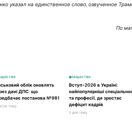
ко указал на единственное слово, озвученное Трам
По ма
БЩЕСТВО
ОБЩЕСТВО
йськовий облік оновлять
Вступ-2026 в Україні:
рез дані ДПС: що
найпопулярніші спеціальнос
редбачає постанова №981
та професії, де зростає
дефіцит кадрів
асов тому
3 дня тому