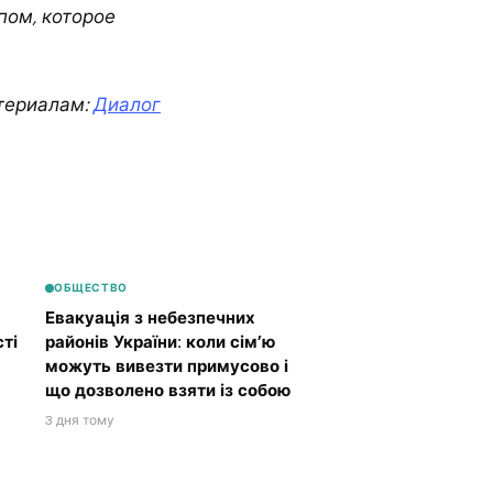
пом, которое
териалам:
Диалог
ОБЩЕСТВО
Евакуація з небезпечних
ті
районів України: коли сім’ю
можуть вивезти примусово і
що дозволено взяти із собою
3 дня тому