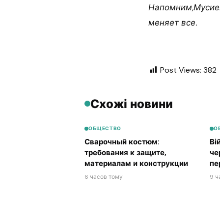
Напомним,Мусиен
меняет все.
Post Views:
382
Схожі новини
ОБЩЕСТВО
О
Сварочный костюм:
Ві
требования к защите,
че
материалам и конструкции
пе
6 часов тому
9 ч