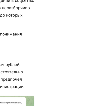
ений в соцсетях.
о неразборчиво,
 до которых
 понимания
яч рублей.
стоятельно.
, предпочел
инистрации.