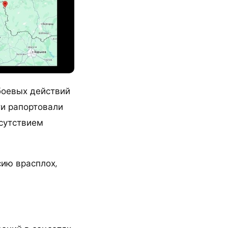
боевых действий
ти рапортовали
тсутствием
сию врасплох,