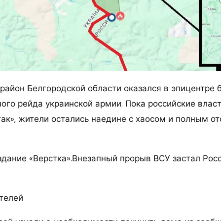
район Белгородской области оказался в эпицентре 
ого рейда украинской армии. Пока российские влас
так», жители остались наедине с хаосом и полным о
здание «Верстка».Внезапный прорыв ВСУ застал Рос
телей