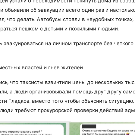
ей узнали о необходимости покинуть дома из сообщ
и объявили об эвакуации всего один раз и настольк
ял, что делать. Автобусы стояли в неудобных точках,
раться пешком с детьми и пожилыми людьми.
 эвакуироваться на личном транспорте без четкого
естных властей и гнев жителей
сь, что таксисты взвинтили цены до нескольких тыс
али, а люди организовывали помощь друг другу само
сти Гладков, вместо того чтобы объяснить ситуацию
х люди требуют прокурорской проверки действий адм