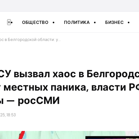
ОБЩЕСТВО
ПОЛИТИКА
БИЗНЕС
×
ос в Белгородской области: у…
У вызвал хаос в Белгород
у местных паника, власти Р
ы — росСМИ
25, 18:53