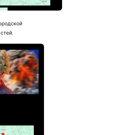
ородской
стей.