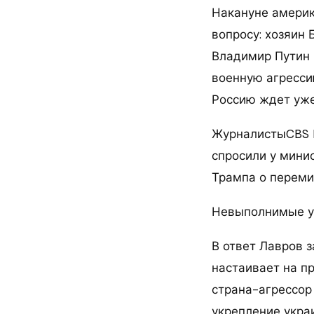
Накануне америк
вопросу: хозяин
Владимир Путин 
военную агресси
Россию ждет уже
ЖурналистыCBS 
спросили у мини
Трампа о перемир
Невыполнимые у
В ответ Лавров 
настаивает на п
страна-агрессор
укрепление укра