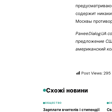
предусматриваю
содержит никаки
Москвы противор
РанееDialog.UA 
предложение США
американский ко
Post Views:
295
Схожі новини
ОБЩЕСТВО
О
Зарплати вчителів і стипендії
Св