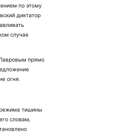
лением по этому
евский диктатор
навливать
ком случае
 Лавровым прямо
редложение
е огня.
я режима тишины
его словам,
становлено