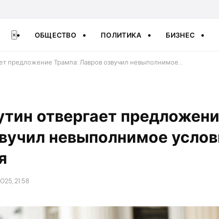
ОБЩЕСТВО
ПОЛИТИКА
БИЗНЕС
×
ает предложение Трампа: Лавров озвучил невыполнимое…
тин отвергает предложени
вучил невыполнимое услов
я
025, 21:58