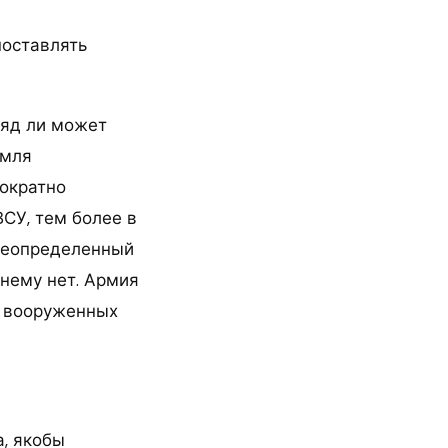
поставлять
ряд ли может
емля
ократно
ВСУ, тем более в
 неопределенный
жнему нет. Армия
я вооруженных
, якобы