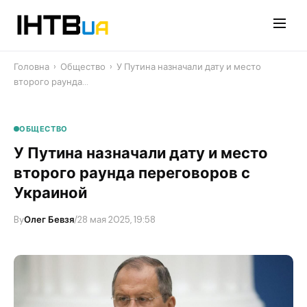
Перейти
до
контенту
Головна
›
Общество
›
У Путина назначали дату и место
второго раунда…
ОБЩЕСТВО
У Путина назначали дату и место
второго раунда переговоров с
Украиной
By
Олег Бевзя
/
28 мая 2025, 19:58