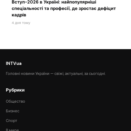
Вступ-2026 в Україні: найпопулярніші
спеціальності та професії, де зростає дефіцит
кадрів
4 дня тому
INTVua
Головні новини України — свіжі, актуальні, за сьогодні.
Рубрики
Общество
Бизнес
Спорт
В мире