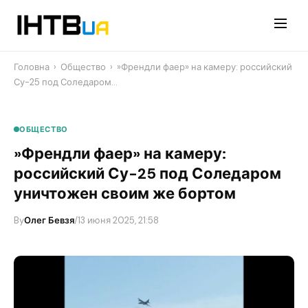
Перейти
до
контенту
Головна
›
Общество
›
​»Френдли фаер» на камеру: российский
Су-25 под Соледаром…
ОБЩЕСТВО
​»Френдли фаер» на камеру:
российский Су-25 под Соледаром
уничтожен своим же бортом
By
Олег Бевзя
/
13 июня 2025, 21:58