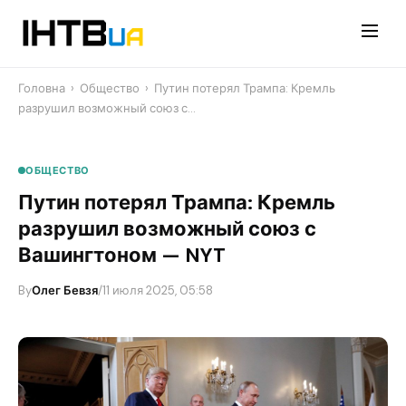
Перейти
до
контенту
Головна
›
Общество
›
Путин потерял Трампа: Кремль
разрушил возможный союз с…
ОБЩЕСТВО
Путин потерял Трампа: Кремль
разрушил возможный союз с
Вашингтоном — NYT
By
Олег Бевзя
/
11 июля 2025, 05:58