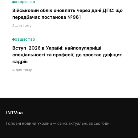
ОБЩЕСТВО
Військовий облік оновлять через дані ДПС: що
передбачає постанова №981
2 дня тому
ОБЩЕСТВО
Вступ-2026 в Україні: найпопулярніші
спеціальності та професії, де зростає дефіцит
кадрів
4 дня тому
INTVua
Головні новини України — свіжі, актуальні, за сьогодні.