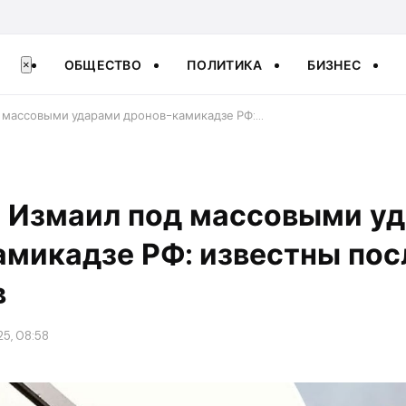
ОБЩЕСТВО
ПОЛИТИКА
БИЗНЕС
×
д массовыми ударами дронов-камикадзе РФ:…
и Измаил под массовыми у
амикадзе РФ: известны пос
в
25, 08:58