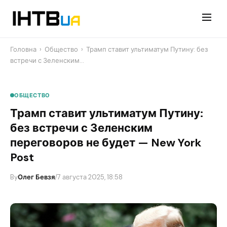
Перейти
до
контенту
Головна
›
Общество
›
​Трамп ставит ультиматум Путину: без
встречи с Зеленским…
ОБЩЕСТВО
​Трамп ставит ультиматум Путину:
без встречи с Зеленским
переговоров не будет — New York
Post
By
Олег Бевзя
/
7 августа 2025, 18:58