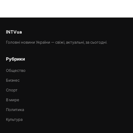
INTVua
Головні новини України — свіжі, актуальні, за сьогодні.
Рубрики
Общество
Бизнес
Спорт
В мире
Политика
Культура