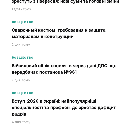
зростуть з 1 вересня: нові суми та головні зміни
1 день тому
ОБЩЕСТВО
Сварочный костюм: требования к защите,
материалам и конструкции
2 дня тому
ОБЩЕСТВО
Військовий облік оновлять через дані ДПС: що
передбачає постанова №981
2 дня тому
ОБЩЕСТВО
Вступ-2026 в Україні: найпопулярніші
спеціальності та професії, де зростає дефіцит
кадрів
4 дня тому