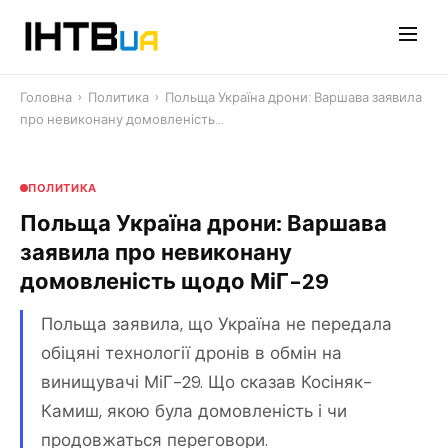
Перейти
до
контенту
Головна
›
Политика
›
Польща Україна дрони: Варшава заявила
про невиконану домовленість…
ПОЛИТИКА
Польща Україна дрони: Варшава
заявила про невиконану
домовленість щодо МіГ-29
Польща заявила, що Україна не передала
обіцяні технології дронів в обмін на
винищувачі МіГ-29. Що сказав Косіняк-
Камиш, якою була домовленість і чи
продовжаться переговори.