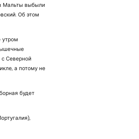
ив Мальты выбыли
вский. Об этом
е утром
 мышечные
 с Северной
кле, а потому не
.
сборная будет
Португалия),