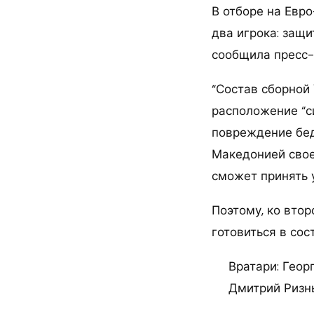
В отборе на Евр
два игрока: защ
сообщила пресс-
“Состав сборной
расположение “с
повреждение бед
Македонией свое
сможет принять у
Поэтому, ко вто
готовиться в сос
Вратари: Геор
Дмитрий Ризны