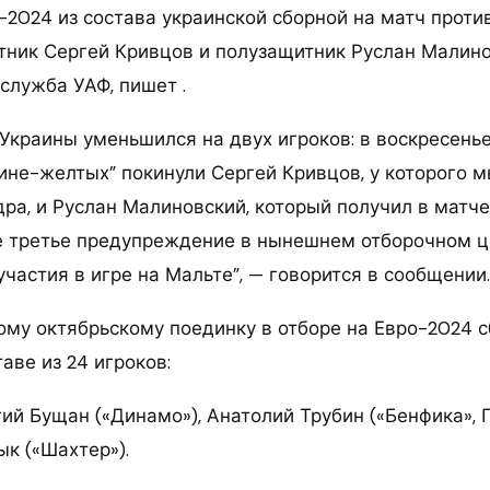
о-2024 из состава украинской сборной на матч прот
итник Сергей Кривцов и полузащитник Руслан Малино
служба УАФ, пишет .
 Украины уменьшился на двух игроков: в воскресень
ине-желтых” покинули Сергей Кривцов, у которого
ра, и Руслан Малиновский, который получил в матче
 третье предупреждение в нынешнем отборочном ци
частия в игре на Мальте”, — говорится в сообщении
рому октябрьскому поединку в отборе на Евро-2024 
таве из 24 игроков:
гий Бущан («Динамо»), Анатолий Трубин («Бенфика», 
к («Шахтер»).