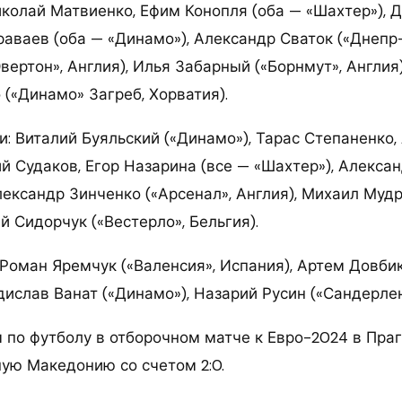
колай Матвиенко, Ефим Конопля (оба — «Шахтер»), Д
аваев (оба — «Динамо»), Александр Сваток («Днепр-
вертон», Англия), Илья Забарный («Борнмут», Англия)
(«Динамо» Загреб, Хорватия).
: Виталий Буяльский («Динамо»), Тарас Степаненко,
ий Судаков, Егор Назарина (все — «Шахтер»), Алекса
Александр Зинченко («Арсенал», Англия), Михаил Мудр
ей Сидорчук («Вестерло», Бельгия).
оман Яремчук («Валенсия», Испания), Артем Довбик
дислав Ванат («Динамо»), Назарий Русин («Сандерлен
 по футболу в отборочном матче к Евро-2024 в Пра
ую Македонию со счетом 2:0.