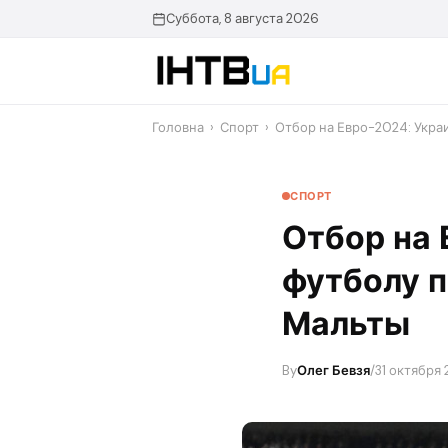
Перейти
Суббота, 8 августа 2026
до
контенту
Головна
›
Спорт
›
Отбор на Евро-2024: Укра
СПОРТ
Отбор на 
футболу п
Мальты
By
Олег Бевзя
/
31 октября 