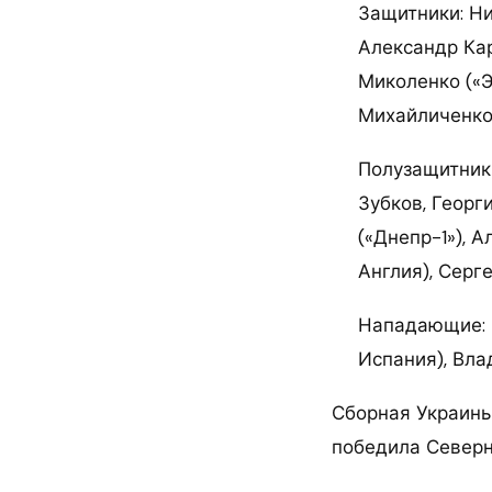
Защитники: Ни
Александр Кар
Миколенко («Э
Михайличенко 
Полузащитники
Зубков, Георг
(«Днепр-1»), 
Англия), Серг
Нападающие: Р
Испания), Вла
Сборная Украины
победила Северн