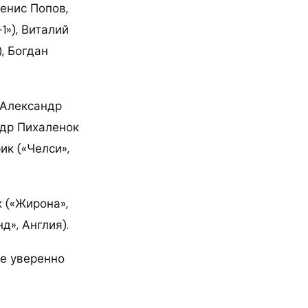
енис Попов,
1»), Виталий
, Богдан
 Александр
ндр Пихаленок
ик («Челси»,
 («Жирона»,
д», Англия).
ге уверенно