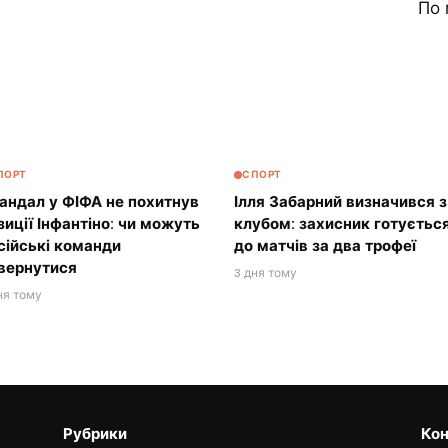
По 
ПОРТ
СПОРТ
андал у ФІФА не похитнув
Ілля Забарний визначився з
зиції Інфантіно: чи можуть
клубом: захисник готуєтьс
сійські команди
до матчів за два трофеї
вернутися
3 дня тому
ня тому
Рубрики
Кон