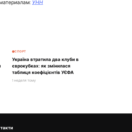
материалам:
УНН
СПОРТ
Україна втратила два клуби в
я
єврокубках: як змінилася
таблиця коефіцієнтів УЄФА
1 неделя тому
такти