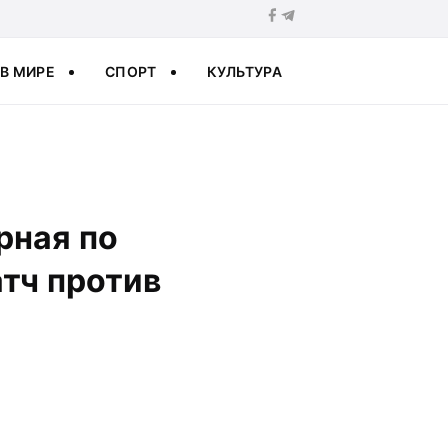
В МИРЕ
СПОРТ
КУЛЬТУРА
рная по
атч против