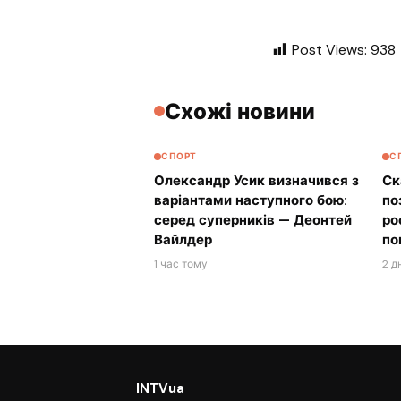
Post Views:
938
Схожі новини
СПОРТ
С
Олександр Усик визначився з
Ск
варіантами наступного бою:
по
серед суперників — Деонтей
ро
Вайлдер
по
1 час тому
2 д
INTVua