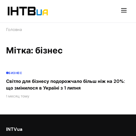
Перейти
до
контенту
Головна
Мітка: бізнес
БИЗНЕС
Світло для бізнесу подорожчало більш ніж на 20%:
що змінилося в Україні з 1 липня
1 месяц тому
INTVua