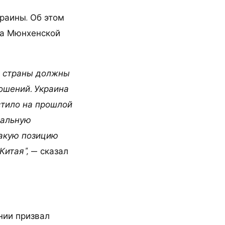
раины. Об этом
на Мюнхенской
й страны должны
ошений. Украина
стило на прошлой
иальную
такую позицию
Китая"
, — сказал
нии призвал