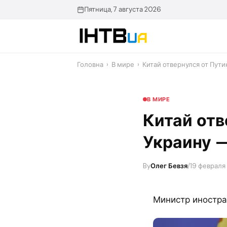
Перейти
Пятница, 7 августа 2026
до
контенту
Головна
›
В мире
›
Китай отвернулся от Пут
В МИРЕ
Китай отв
Украину —
By
Олег Бевзя
/
19 февраля 
Министр иностра