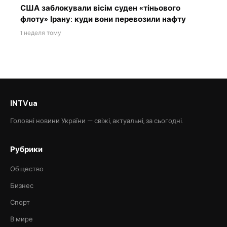
США заблокували вісім суден «тіньового
флоту» Ірану: куди вони перевозили нафту
1 неделя тому
INTVua
Головні новини України — свіжі, актуальні, за сьогодні.
Рубрики
Общество
Бизнес
Спорт
В мире