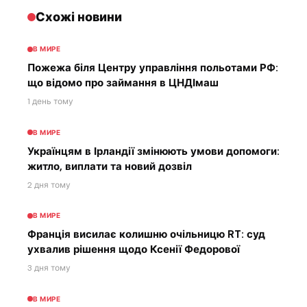
Схожі новини
В МИРЕ
Пожежа біля Центру управління польотами РФ:
що відомо про займання в ЦНДІмаш
1 день тому
В МИРЕ
Українцям в Ірландії змінюють умови допомоги:
житло, виплати та новий дозвіл
2 дня тому
В МИРЕ
Франція висилає колишню очільницю RT: суд
ухвалив рішення щодо Ксенії Федорової
3 дня тому
В МИРЕ