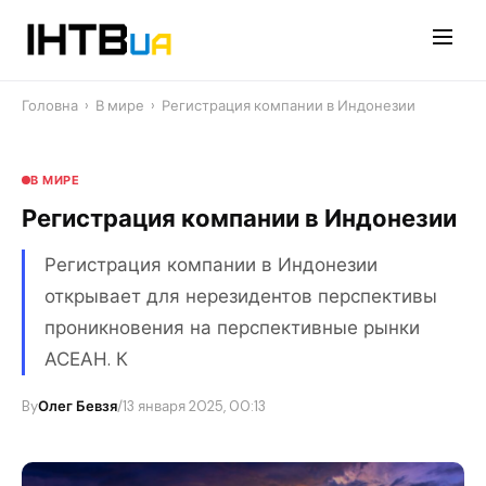
Перейти
до
контенту
Головна
›
В мире
›
Регистрация компании в Индонезии
В МИРЕ
Регистрация компании в Индонезии
Регистрация компании в Индонезии
открывает для нерезидентов перспективы
проникновения на перспективные рынки
АСЕАН. К
By
Олег Бевзя
/
13 января 2025, 00:13