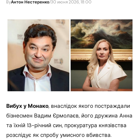
By
Антон Нестеренко
/
30 июня 2026, 18:00
Вибух у Монако
, внаслідок якого постраждали
бізнесмен Вадим Єрмолаєв, його дружина Анна
та їхній 13-річний син, прокуратура князівства
розслідує як спробу умисного вбивства.