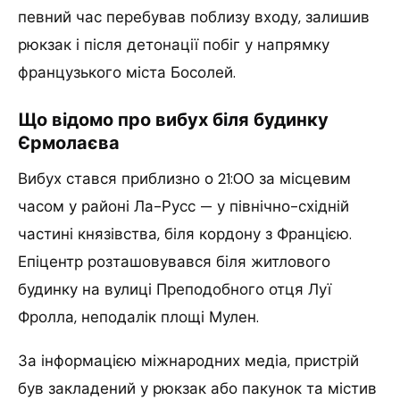
певний час перебував поблизу входу, залишив
рюкзак і після детонації побіг у напрямку
французького міста Босолей.
Що відомо про вибух біля будинку
Єрмолаєва
Вибух стався приблизно о 21:00 за місцевим
часом у районі Ла-Русс — у північно-східній
частині князівства, біля кордону з Францією.
Епіцентр розташовувався біля житлового
будинку на вулиці Преподобного отця Луї
Фролла, неподалік площі Мулен.
За інформацією міжнародних медіа, пристрій
був закладений у рюкзак або пакунок та містив