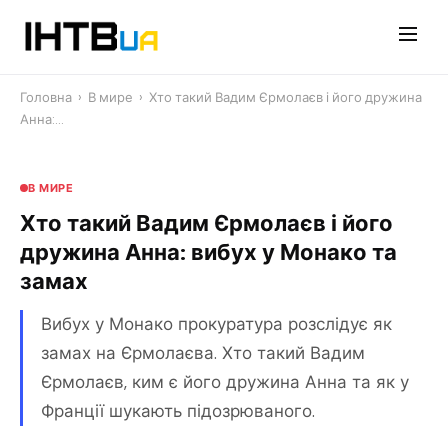
Перейти
до
контенту
Головна
›
В мире
›
Хто такий Вадим Єрмолаєв і його дружина
Анна:…
В МИРЕ
Хто такий Вадим Єрмолаєв і його
дружина Анна: вибух у Монако та
замах
Вибух у Монако прокуратура розслідує як
замах на Єрмолаєва. Хто такий Вадим
Єрмолаєв, ким є його дружина Анна та як у
Франції шукають підозрюваного.