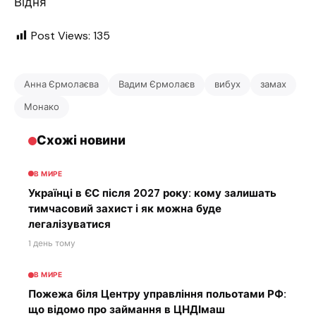
Відня
Post Views:
135
Анна Єрмолаєва
Вадим Єрмолаєв
вибух
замах
Монако
Схожі новини
В МИРЕ
Українці в ЄС після 2027 року: кому залишать
тимчасовий захист і як можна буде
легалізуватися
1 день тому
В МИРЕ
Пожежа біля Центру управління польотами РФ:
що відомо про займання в ЦНДІмаш