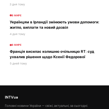
3 дня тому
В МИРЕ
Українцям в Ірландії змінюють умови допомоги:
житло, виплати та новий дозвіл
4 дня тому
В МИРЕ
Франція висилає колишню очільницю RT: суд
ухвалив рішення щодо Ксенії Федорової
5 дней тому
INTVua
Головні новини України — свіжі, актуальні, за сьогодні.