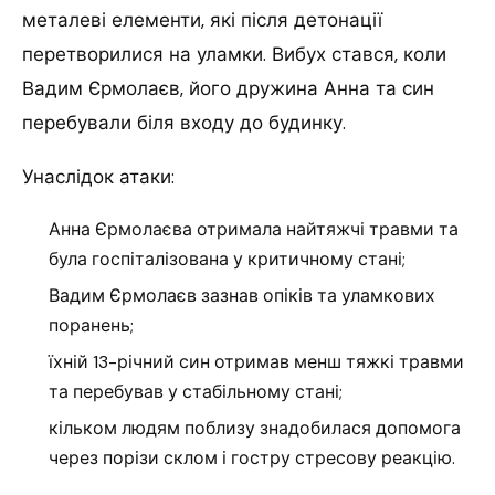
металеві елементи, які після детонації
перетворилися на уламки. Вибух стався, коли
Вадим Єрмолаєв, його дружина Анна та син
перебували біля входу до будинку.
Унаслідок атаки:
Анна Єрмолаєва отримала найтяжчі травми та
була госпіталізована у критичному стані;
Вадим Єрмолаєв зазнав опіків та уламкових
поранень;
їхній 13-річний син отримав менш тяжкі травми
та перебував у стабільному стані;
кільком людям поблизу знадобилася допомога
через порізи склом і гостру стресову реакцію.