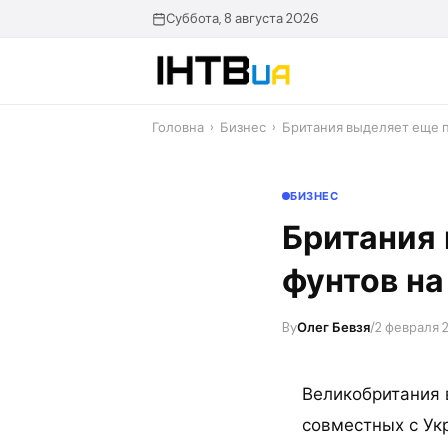
Перейти
Суббота, 8 августа 2026
до
контенту
Головна
›
Бизнес
›
Британия выделяет еще п
БИЗНЕС
Британия 
фунтов на
By
Олег Бевзя
/
2 февраля 2
Великобритания 
совместных с Укр