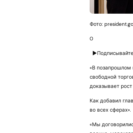
Фото: president.go
0
►Подписывайтес
«В позапрошлом 
свободной торгов
доказывает рост
Как добавил гла
во всех сферах».
«Мы договорилис