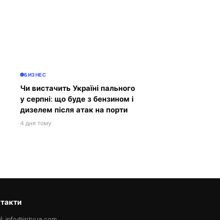
БИЗНЕС
Чи вистачить Україні пального
у серпні: що буде з бензином і
дизелем після атак на порти
4 дня тому
такти
l: info@intvua.com