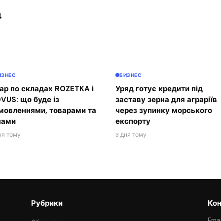
4
ИЗНЕС
БИЗНЕС
ар по складах ROZETKA і
Уряд готує кредити під
VUS: що буде із
заставу зерна для аграріїв
мовленнями, товарами та
через зупинку морського
нами
експорту
ня тому
3 дня тому
Рубрики
Кон
Emai