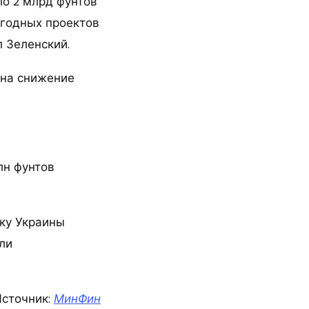
о 2 млрд фунтов
ыгодных проектов
л Зеленский.
 на снижение
лн фунтов
жку Украины
ли
сточник:
МинФин