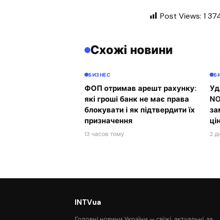
Post Views:
1 37
Схожі новини
БИЗНЕС
Б
ФОП отримав арешт рахунку:
Уд
які гроші банк не має права
NO
блокувати і як підтвердити їх
за
призначення
ці
13 часов тому
2 д
INTVua
Головні новини України — свіжі, актуальні, за