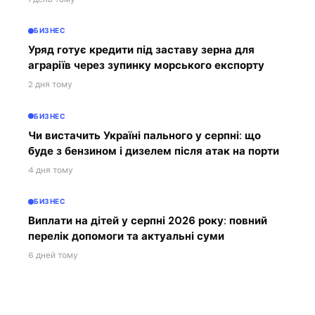
БИЗНЕС
Уряд готує кредити під заставу зерна для
аграріїв через зупинку морського експорту
2 дня тому
БИЗНЕС
Чи вистачить Україні пального у серпні: що
буде з бензином і дизелем після атак на порти
4 дня тому
БИЗНЕС
Виплати на дітей у серпні 2026 року: повний
перелік допомоги та актуальні суми
6 дней тому