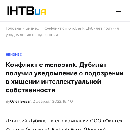
Перейти
до
контенту
Головна
›
Бизнес
›
Конфликт с monobank. Дубилет получил
уведомление о подозрении…
БИЗНЕС
Конфликт с monobank. Дубилет
получил уведомление о подозрении
в хищении интеллектуальной
собственности
By
Олег Бевзя
/
2 февраля 2022, 16:40
Дмитрий Дубилет и его компании ООО «Финтех
Ферма» (Украина), Fintech Farm (Лондон)