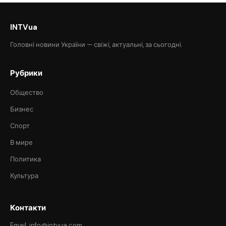
INTVua
Головні новини України — свіжі, актуальні, за сьогодні.
Рубрики
Общество
Бизнес
Спорт
В мире
Политика
Культура
Контакти
Email: info@intvua.com