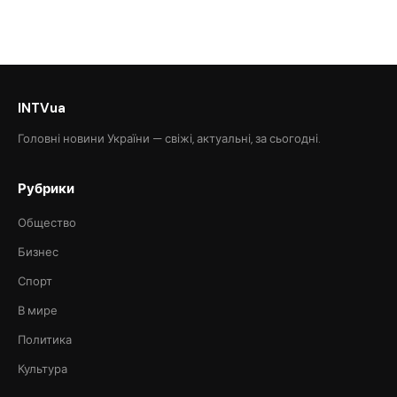
INTVua
Головні новини України — свіжі, актуальні, за сьогодні.
Рубрики
Общество
Бизнес
Спорт
В мире
Политика
Культура