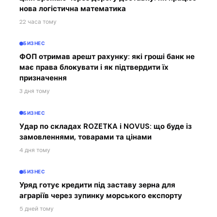
нова логістична математика
22 часа тому
БИЗНЕС
ФОП отримав арешт рахунку: які гроші банк не
має права блокувати і як підтвердити їх
призначення
3 дня тому
БИЗНЕС
Удар по складах ROZETKA і NOVUS: що буде із
замовленнями, товарами та цінами
4 дня тому
БИЗНЕС
Уряд готує кредити під заставу зерна для
аграріїв через зупинку морського експорту
5 дней тому