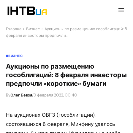
Перейти
до
контенту
Головна
›
Бизнес
›
Аукционы по размещению гособлигаций: 8
февраля инвесторы предпочли…
БИЗНЕС
Аукционы по размещению
гособлигаций: 8 февраля инвесторы
предпочли «короткие» бумаги
By
Олег Бевзя
/
9 февраля 2022, 00:40
На аукционах ОВГЗ (гособлигации),
состоявшихся 8 февраля, Минфину удалось