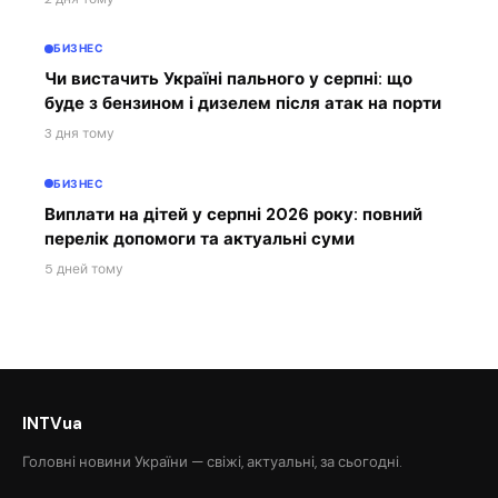
БИЗНЕС
Чи вистачить Україні пального у серпні: що
буде з бензином і дизелем після атак на порти
3 дня тому
БИЗНЕС
Виплати на дітей у серпні 2026 року: повний
перелік допомоги та актуальні суми
5 дней тому
INTVua
Головні новини України — свіжі, актуальні, за сьогодні.