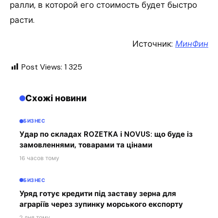
ралли, в которой его стоимость будет быстро
расти.
Источник:
МинФин
Post Views:
1 325
Схожі новини
БИЗНЕС
Удар по складах ROZETKA і NOVUS: що буде із
замовленнями, товарами та цінами
16 часов тому
БИЗНЕС
Уряд готує кредити під заставу зерна для
аграріїв через зупинку морського експорту
2 дня тому