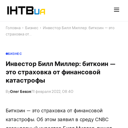
Перейти
до
контенту
Головна
›
Бизнес
›
Инвестор Билл Миллер: биткоин — это
страховка от…
БИЗНЕС
Инвестор Билл Миллер: биткоин —
это страховка от финансовой
катастрофы
By
Олег Бевзя
/
11 февраля 2022, 08:40
Биткоин — это страховка от финансовой
катастрофы. Об этом заявил в среду CNBC