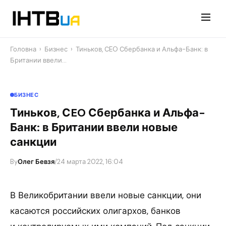
Перейти
до
контенту
Головна
›
Бизнес
›
Тиньков, СEO Сбербанка и Альфа-Банк: в
Британии ввели…
БИЗНЕС
Тиньков, СEO Сбербанка и Альфа-
Банк: в Британии ввели новые
санкции
By
Олег Бевзя
/
24 марта 2022, 16:04
В Великобритании ввели новые санкции, они
касаются российских олигархов, банков