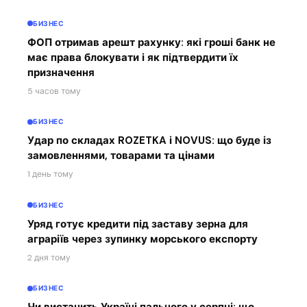
БИЗНЕС
ФОП отримав арешт рахунку: які гроші банк не
має права блокувати і як підтвердити їх
призначення
5 часов тому
БИЗНЕС
Удар по складах ROZETKA і NOVUS: що буде із
замовленнями, товарами та цінами
1 день тому
БИЗНЕС
Уряд готує кредити під заставу зерна для
аграріїв через зупинку морського експорту
2 дня тому
БИЗНЕС