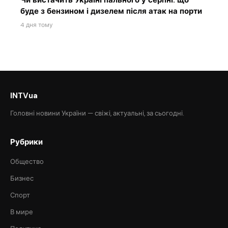
Чи вистачить Україні пального у серпні: що
буде з бензином і дизелем після атак на порти
4 дня тому
INTVua
Головні новини України — свіжі, актуальні, за сьогодні.
Рубрики
Общество
Бизнес
Спорт
В мире