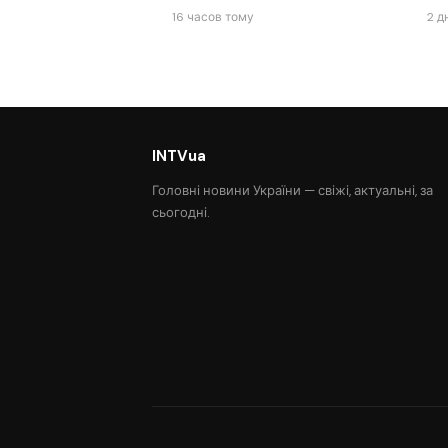
16 часов тому
2 д
INTVua
Головні новини України — свіжі, актуальні, за
сьогодні.