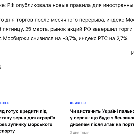
же: РФ опубликовала новые правила для иностранны
го дня торгов после месячного перерыва, индекс М
В пятницу, 25 марта, рынок акций РФ завершил торги
 Мосбиржи снизился на -3,7%, индекс РТС на 2,7%.
И
9
ИЗНЕС
БИЗНЕС
яд готує кредити під
Чи вистачить Україні пальн
ставу зерна для аграріїв
у серпні: що буде з бензино
рез зупинку морського
дизелем після атак на порт
спорту
3 дня тому