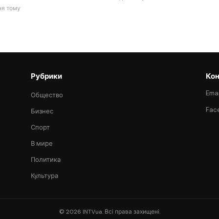
ня тому
Рубрики
Кон
Emai
Общество
Fac
Бизнес
Спорт
В мире
Политика
Культура
© 2026 INTVua. Всі права захищені.