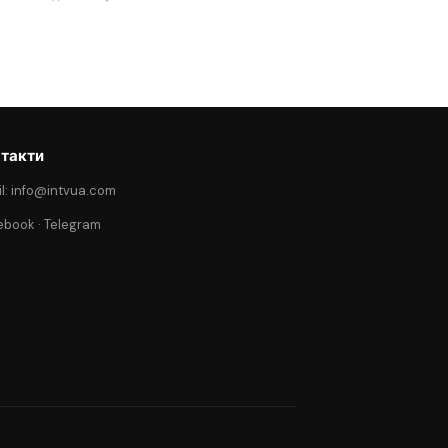
такти
l: info@intvua.com
ebook
·
Telegram