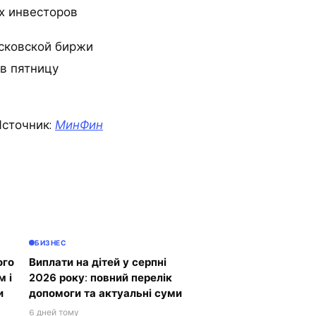
х инвесторов
осковской биржи
 в пятницу
сточник:
МинФин
БИЗНЕС
ого
Виплати на дітей у серпні
м і
2026 року: повний перелік
и
допомоги та актуальні суми
6 дней тому