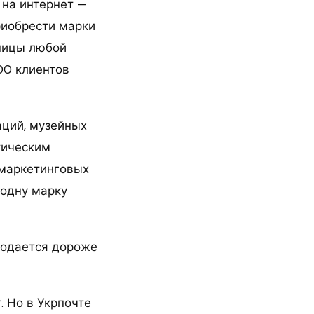
 на интернет —
риобрести марки
ятницы любой
00 клиентов
аций, музейных
тическим
 маркетинговых
 одну марку
родается дороже
. Но в Укрпочте