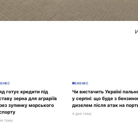
И
ИЗНЕС
БИЗНЕС
яд готує кредити під
Чи вистачить Україні пальн
ставу зерна для аграріїв
у серпні: що буде з бензино
рез зупинку морського
дизелем після атак на порт
спорту
4 дня тому
ня тому