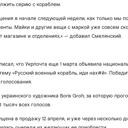
олжить серию с кораблем.
ения в начале следующей недели, как только мы п
енты. Майки и другие вещи с маркой уже совсем ско
т магазине и отделениях,» — добавил Смелянский.
писал, что Укрпочта еще 1 марта объявила национал
тему «Русский военный корабль, иди нах#й». Побед
 голосования.
украинского художника Boris Groh, за которую прог
8 тысяч всех голосов.
щена в продажу 12 апреля, и уже через несколько д
ились очереди из желающих ее приобрести.