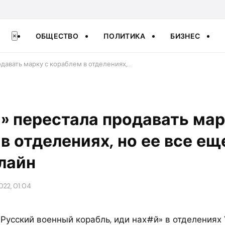
ОБЩЕСТВО
ПОЛИТИКА
БИЗНЕС
×
давать марку с кораблем в отделениях,…
» перестала продавать мар
в отделениях, но ее все е
лайн
022, 01:04
Русский военный корабль, иди нах#й» в отделениях