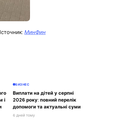
сточник:
МинФин
БИЗНЕС
ого
Виплати на дітей у серпні
м і
2026 року: повний перелік
и
допомоги та актуальні суми
6 дней тому