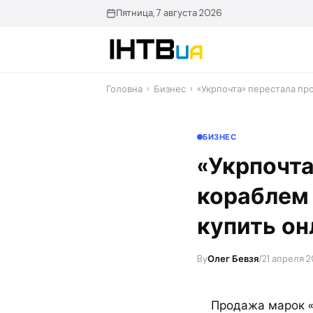
Перейти
Пятница, 7 августа 2026
до
контенту
Головна
›
Бизнес
›
«Укрпочта» перестала про
БИЗНЕС
«Укрпочта
кораблем 
купить он
By
Олег Бевзя
/
21 апреля 2
Продажа марок «