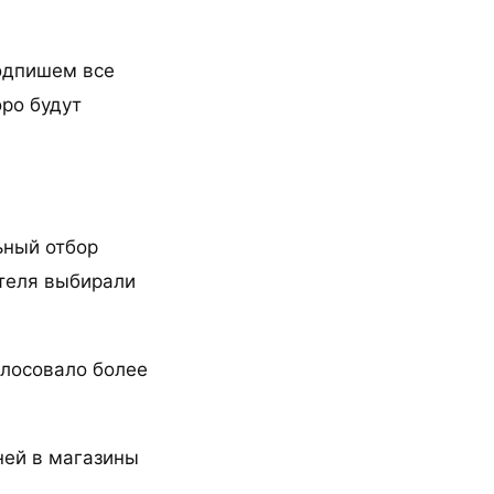
одпишем все
ро будут
ьный отбор
ителя выбирали
олосовало более
ней в магазины