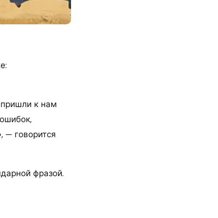
е:
 пришли к нам
 ошибок,
, — говорится
ндарной фразой.