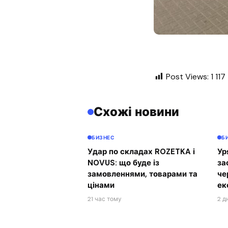
Post Views:
1 117
Схожі новини
БИЗНЕС
Б
Удар по складах ROZETKA і
Ур
NOVUS: що буде із
за
замовленнями, товарами та
че
цінами
ек
21 час тому
2 д