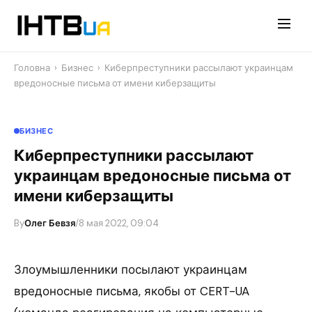
Перейти
до
контенту
Головна
›
Бизнес
›
Киберпреступники рассылают украинцам
вредоносные письма от имени киберзащиты
БИЗНЕС
Киберпреступники рассылают
украинцам вредоносные письма от
имени киберзащиты
By
Олег Бевзя
/
8 мая 2022, 09:04
Злоумышленники посылают украинцам
вредоносные письма, якобы от CERT-UA