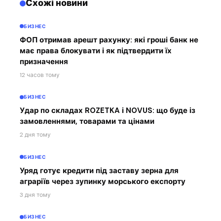
Схожі новини
БИЗНЕС
ФОП отримав арешт рахунку: які гроші банк не
має права блокувати і як підтвердити їх
призначення
12 часов тому
БИЗНЕС
Удар по складах ROZETKA і NOVUS: що буде із
замовленнями, товарами та цінами
2 дня тому
БИЗНЕС
Уряд готує кредити під заставу зерна для
аграріїв через зупинку морського експорту
3 дня тому
БИЗНЕС