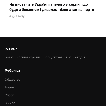
Чи вистачить Україні пального у серпні: що
буде з бензином і дизелем після атак на порти
4 дня тому
INTVua
Головні новини України — свіжі, актуальні, за сьогодні.
Рубрики
Общество
Бизнес
Спорт
В мире